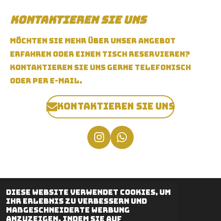
Kontaktieren Sie uns
Möchten Sie mehr über unser Angebot
erfahren oder einen Tisch reservieren?
Kontaktieren Sie uns gerne telefonisch
oder per E-Mail.
Kontaktieren Sie uns
I
W
n
h
s
a
t
t
a
s
Diese Website verwendet Cookies, um
g
A
Ihr Erlebnis zu verbessern und
© 2025 - 2026 CLAN Clubhouse
r
p
maßgeschneiderte Werbung
Mit Unterstützung von
Webador
a
p
anzuzeigen. Indem Sie auf